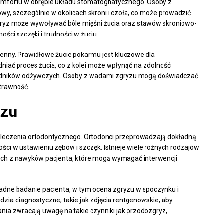
omfortu w obrębie układu stomatognatycznego. Osoby z
, szczególnie w okolicach skroni i czoła, co może prowadzić
gryz może wywoływać bóle mięśni żucia oraz stawów skroniowo-
ci szczęki i trudności w żuciu.
enny. Prawidłowe żucie pokarmu jest kluczowe dla
niać proces żucia, co z kolei może wpłynąć na zdolność
ładników odżywczych. Osoby z wadami zgryzu mogą doświadczać
strawność.
yzu
 leczenia ortodontycznego. Ortodonci przeprowadzają dokładną
ści w ustawieniu zębów i szczęk. Istnieje wiele różnych rodzajów
cych z nawyków pacjenta, które mogą wymagać interwencji
dne badanie pacjenta, w tym ocena zgryzu w spoczynku i
dzia diagnostyczne, takie jak zdjęcia rentgenowskie, aby
ania zwracają uwagę na takie czynniki jak przodozgryz,