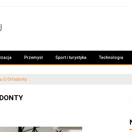
yzacja
Przemysł
Sport i turystyka
Technologia
u U Ortodonty
ODONTY
S