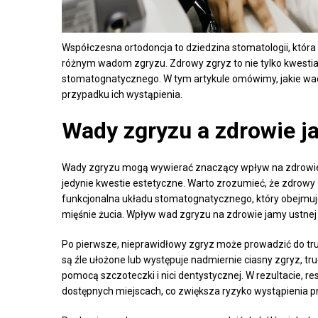
Współczesna ortodoncja to dziedzina stomatologii, któr
różnym wadom zgryzu. Zdrowy zgryz to nie tylko kwestia 
stomatognatycznego. W tym artykule omówimy, jakie wady
przypadku ich wystąpienia.
Wady zgryzu a zdrowie j
Wady zgryzu mogą wywierać znaczący wpływ na zdrowie j
jedynie kwestie estetyczne. Warto zrozumieć, że zdrowy z
funkcjonalna układu stomatognatycznego, który obejmu
mięśnie żucia. Wpływ wad zgryzu na zdrowie jamy ustnej 
Po pierwsze, nieprawidłowy zgryz może prowadzić do tru
są źle ułożone lub występuje nadmiernie ciasny zgryz, tru
pomocą szczoteczki i nici dentystycznej. W rezultacie, r
dostępnych miejscach, co zwiększa ryzyko wystąpienia pr