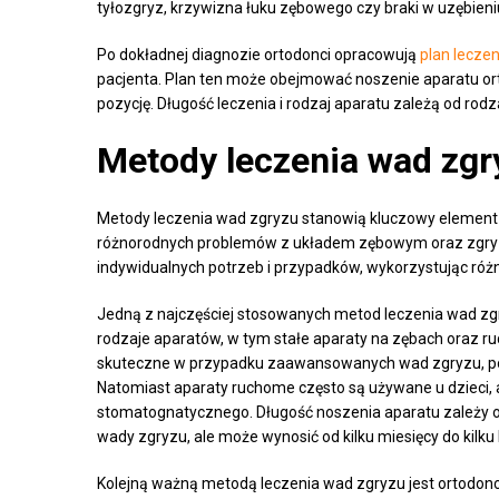
tyłozgryz, krzywizna łuku zębowego czy braki w uzębieni
Po dokładnej diagnozie ortodonci opracowują
plan leczen
pacjenta. Plan ten może obejmować noszenie aparatu ort
pozycję. Długość leczenia i rodzaj aparatu zależą od ro
Metody leczenia wad zgr
Metody leczenia wad zgryzu stanowią kluczowy element 
różnorodnych problemów z układem zębowym oraz zgryz
indywidualnych potrzeb i przypadków, wykorzystując różne
Jedną z najczęściej stosowanych metod leczenia wad zgr
rodzaje aparatów, w tym stałe aparaty na zębach oraz r
skuteczne w przypadku zaawansowanych wad zgryzu, pon
Natomiast aparaty ruchome często są używane u dzieci, 
stomatognatycznego. Długość noszenia aparatu zależy o
wady zgryzu, ale może wynosić od kilku miesięcy do kilku l
Kolejną ważną metodą leczenia wad zgryzu jest ortodonc