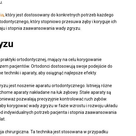
u.
ia
, który jest dostosowany do konkretnych potrzeb każdego
odontycznego, który stopniowo przesuwa zęby i koryguje ich
dzaju i stopnia zaawansowania wady zgryzu.
yzu
praktyki ortodontycznej, mający na celu korygowanie
em pacjentów. Ortodonci dostosowują swoje podejście do
 techniki i aparaty, aby osiągnąć najlepsze efekty.
yzu jest noszenie aparatu ortodontycznego. Istnieją różne
uchome aparaty nakładane na łuk zębowy. Stałe aparaty są
ieważ pozwalają precyzyjnie kontrolować ruch zębów.
aby korygować wady zgryzu w fazie wzrostu i rozwoju układu
d indywidualnych potrzeb pacjenta i stopnia zaawansowania
at.
ja chirurgiczna. Ta technika jest stosowana w przypadku