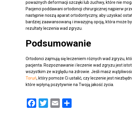
poważnych deformacji szczęki lub żuchwy, które nie mo
Pacjenci poddawani ortodoncji chirurgicznej najpierw pr
następnie noszą aparat ortodontyczny, aby uzyskać osta
bardziej zaawansowaną i inwazyjną opcją, która może b
rezultaty leczenia wad zgryzu.
Podsumowanie
Ortodonci zajmują się leczeniem różnych wad zgryzu, któ
pacjenta. Rozpoznawanie i leczenie wad zgryzu jest istot
wszystkim ze względu na zdrowie. Jeśli masz wątpliwośc
Toruń
, który pomoże Ci ustalić, czy leczenie jest niezbę
które wpłyną pozytywnie na Twoją jakość życia.
Facebook
Twitter
Email
Share