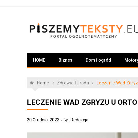
Skip
to
content
PiszemyTeksty.pl
Portal ogólnotematyczny
HOME
Biznes
Dom i ogród
Motor
Home
Zdrowie I Uroda
Leczenie Wad Zgryz
LECZENIE WAD ZGRYZU U ORT
20 Grudnia, 2023
Redakcja
By :