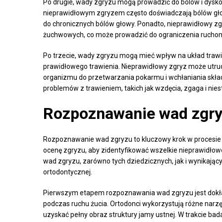
Po drugie, wady zgryzu mogą prowadzić do bólów i dysk
nieprawidłowym zgryzem często doświadczają bólów głowy
do chronicznych bólów głowy. Ponadto, nieprawidłowy z
żuchwowych, co może prowadzić do ograniczenia ruchomoś
Po trzecie, wady zgryzu mogą mieć wpływ na układ trawi
prawidłowego trawienia. Nieprawidłowy zgryz może utrud
organizmu do przetwarzania pokarmu i wchłaniania sk
problemów z trawieniem, takich jak wzdęcia, zgaga i nie
Rozpoznawanie wad zgr
Rozpoznawanie wad zgryzu to kluczowy krok w procesie
ocenę zgryzu, aby zidentyfikować wszelkie nieprawidłowo
wad zgryzu, zarówno tych dziedzicznych, jak i wynikają
ortodontycznej.
Pierwszym etapem rozpoznawania wad zgryzu jest dokła
podczas ruchu żucia. Ortodonci wykorzystują różne narzę
uzyskać pełny obraz struktury jamy ustnej. W trakcie bad