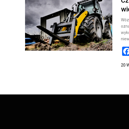
Cz
wi
Wózk
ozna
wyko
niew
20 W