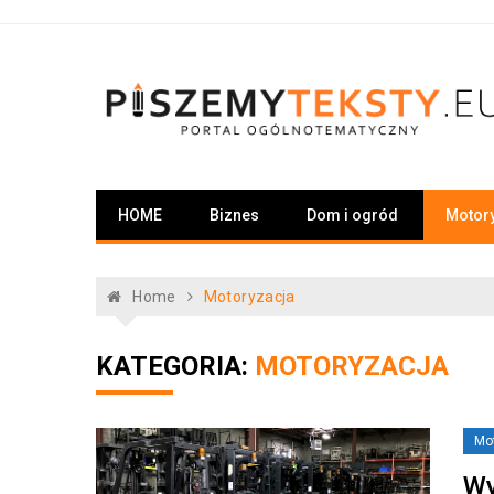
Skip
to
content
PiszemyTeksty.pl
Portal ogólnotematyczny
HOME
Biznes
Dom i ogród
Motor
Home
Motoryzacja
KATEGORIA:
MOTORYZACJA
Mo
Wy