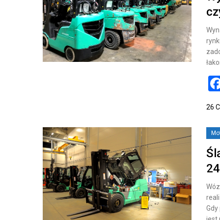
cz
Wyn
rynk
zad
łak
26 
Mo
Śl
24
Wózk
real
Gdy 
jest