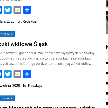
Facebook
Twitter
Email
Share
aja, 2020
Redakcja
by :
toryzacja
zki widłowe Śląsk
bie rozwoju gospodarki i zakładów przemysłowych niezbędny
 odpowiedni sprzęt do pracy przy rozładunkach i załadunkach
szych towarów. Do tego bardzo pomocne będą wózki widłowe.
Facebook
Twitter
Email
Share
wietnia, 2020
Redakcja
by :
toryzacja