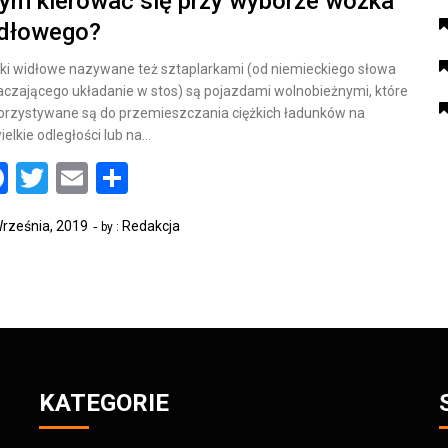
ym kierować się przy wyborze wózka
dłowego?
i widłowe nazywane też sztaplarkami (od niemieckiego słowa
czającego układanie w stos) są pojazdami wolnobieżnymi, które
rzystywane są do przemieszczania ciężkich ładunków na
ielkie odległości lub na…
Facebook
Twitter
Email
Share
rześnia, 2019
Redakcja
by :
KATEGORIE