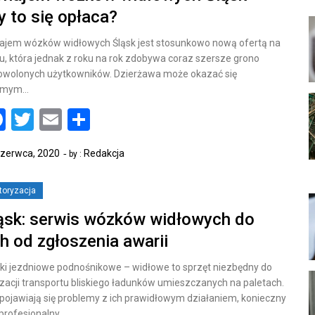
y to się opłaca?
ajem wózków widłowych Śląsk jest stosunkowo nową ofertą na
u, która jednak z roku na rok zdobywa coraz szersze grono
owolonych użytkowników. Dzierżawa może okazać się
omym…
Facebook
Twitter
Email
Share
Czerwca, 2020
Redakcja
by :
toryzacja
ąsk: serwis wózków widłowych do
h od zgłoszenia awarii
i jezdniowe podnośnikowe – widłowe to sprzęt niezbędny do
izacji transportu bliskiego ładunków umieszczanych na paletach.
pojawiają się problemy z ich prawidłowym działaniem, konieczny
 profesjonalny…