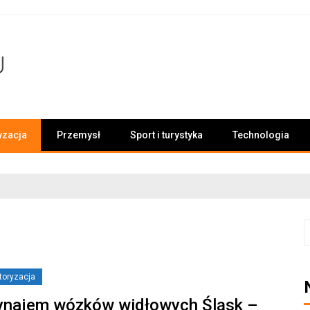
yzacja
Przemysł
Sport i turystyka
Technologia
S
toryzacja
najem wózków widłowych Śląsk –