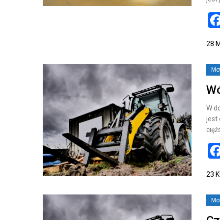
28 M
Mo
Wó
W do
jest
cięż
23 K
Mo