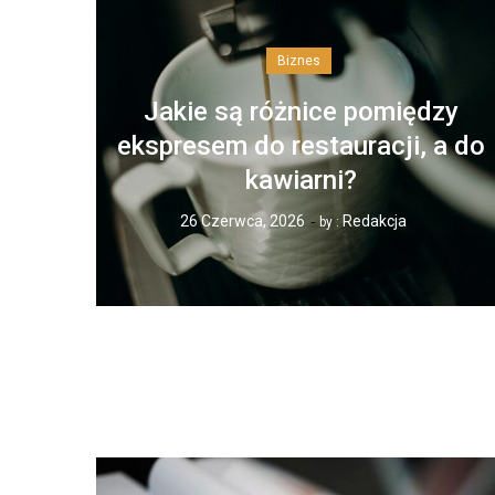
Biznes
Jakie są różnice pomiędzy
ekspresem do restauracji, a do
kawiarni?
26 Czerwca, 2026
Redakcja
by :