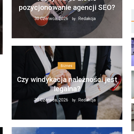
pozycjonowanie agencji SEO?
30 Czerwca, 2026
Redakcja
by :
Biznes
Czy windykacja należności jest
legalna?
30 Czerwca, 2026
Redakcja
by :