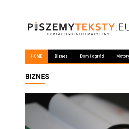
Skip
to
content
PiszemyTeksty.pl
Portal ogólnotematyczny
HOME
Biznes
Dom i ogród
Motor
BIZNES