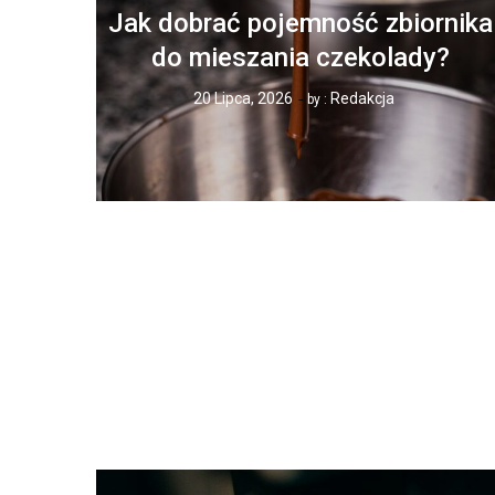
Jak dobrać pojemność zbiornika
do mieszania czekolady?
20 Lipca, 2026
Redakcja
by :