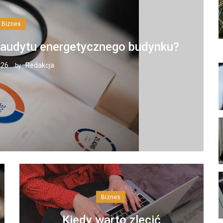
Biznes
 audytu energetycznego budynku?
026
Redakcja
by :
Biznes
Kiedy warto zlecić