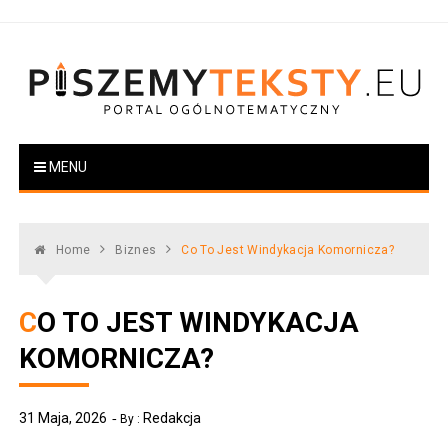
Skip
to
content
PiszemyTeksty.pl
Portal ogólnotematyczny
MENU
Home
Biznes
Co To Jest Windykacja Komornicza?
CO TO JEST WINDYKACJA
KOMORNICZA?
31 Maja, 2026
Redakcja
By :