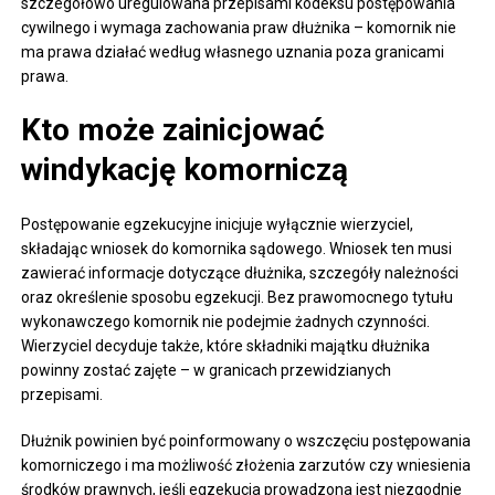
szczegółowo uregulowana przepisami kodeksu postępowania
cywilnego i wymaga zachowania praw dłużnika – komornik nie
ma prawa działać według własnego uznania poza granicami
prawa.
Kto może zainicjować
windykację komorniczą
Postępowanie egzekucyjne inicjuje wyłącznie wierzyciel,
składając wniosek do komornika sądowego. Wniosek ten musi
zawierać informacje dotyczące dłużnika, szczegóły należności
oraz określenie sposobu egzekucji. Bez prawomocnego tytułu
wykonawczego komornik nie podejmie żadnych czynności.
Wierzyciel decyduje także, które składniki majątku dłużnika
powinny zostać zajęte – w granicach przewidzianych
przepisami.
Dłużnik powinien być poinformowany o wszczęciu postępowania
komorniczego i ma możliwość złożenia zarzutów czy wniesienia
środków prawnych, jeśli egzekucja prowadzona jest niezgodnie