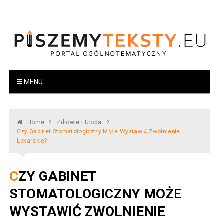
Skip
to
content
PiszemyTeksty.pl
Portal ogólnotematyczny
MENU
Home
Zdrowie I Uroda
Czy Gabinet Stomatologiczny Może Wystawić Zwolnienie
Lekarskie?
CZY GABINET
STOMATOLOGICZNY MOŻE
WYSTAWIĆ ZWOLNIENIE