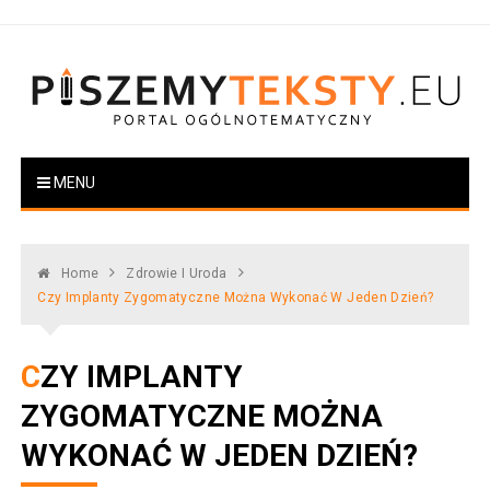
Skip
to
content
PiszemyTeksty.pl
Portal ogólnotematyczny
MENU
Home
Zdrowie I Uroda
Czy Implanty Zygomatyczne Można Wykonać W Jeden Dzień?
CZY IMPLANTY
ZYGOMATYCZNE MOŻNA
WYKONAĆ W JEDEN DZIEŃ?