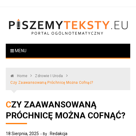
Skip
to
content
PiszemyTeksty.pl
Portal ogólnotematyczny
MENU
Home
Zdrowie I Uroda
Czy Zaawansowaną Próchnicę Można Cofnąć?
CZY ZAAWANSOWANĄ
PRÓCHNICĘ MOŻNA COFNĄĆ?
18 Sierpnia, 2025
Redakcja
By :