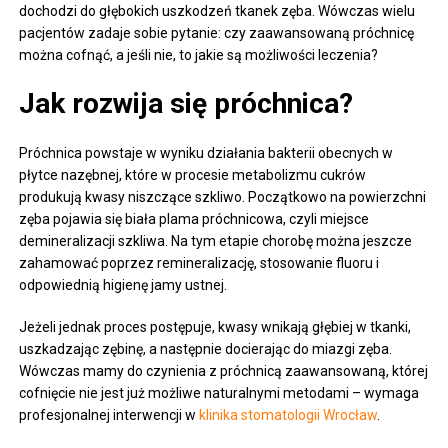
dochodzi do głębokich uszkodzeń tkanek zęba. Wówczas wielu
pacjentów zadaje sobie pytanie: czy zaawansowaną próchnicę
można cofnąć, a jeśli nie, to jakie są możliwości leczenia?
Jak rozwija się próchnica?
Próchnica powstaje w wyniku działania bakterii obecnych w
płytce nazębnej, które w procesie metabolizmu cukrów
produkują kwasy niszczące szkliwo. Początkowo na powierzchni
zęba pojawia się biała plama próchnicowa, czyli miejsce
demineralizacji szkliwa. Na tym etapie chorobę można jeszcze
zahamować poprzez remineralizację, stosowanie fluoru i
odpowiednią higienę jamy ustnej.
Jeżeli jednak proces postępuje, kwasy wnikają głębiej w tkanki,
uszkadzając zębinę, a następnie docierając do miazgi zęba.
Wówczas mamy do czynienia z próchnicą zaawansowaną, której
cofnięcie nie jest już możliwe naturalnymi metodami – wymaga
profesjonalnej interwencji w
klinika stomatologii Wrocław
.