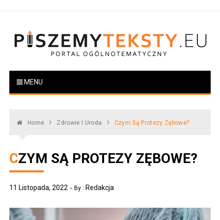
Skip
to
content
PiszemyTeksty.pl
Portal ogólnotematyczny
MENU
Home
Zdrowie I Uroda
Czym Są Protezy Zębowe?
CZYM SĄ PROTEZY ZĘBOWE?
11 Listopada, 2022
Redakcja
By :