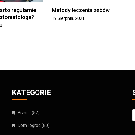
rto regularnie
Metody leczenia zębów
 stomatologa?
19 Sierpnia, 2021
0
KATEGORIE
S
Biznes
(52)
Dom i ogród
(80)