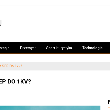
yzacja
Przemysł
Sport i turystyka
Technologia
ia SEP Do 1kv?
EP DO 1KV?
S