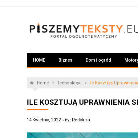
Skip
to
content
PiszemyTeksty.pl
Portal ogólnotematyczny
HOME
Biznes
Dom i ogród
Motor
Home
Technologia
Ile Kosztują Uprawnien
ILE KOSZTUJĄ UPRAWNIENIA S
14 Kwietnia, 2022
Redakcja
By :