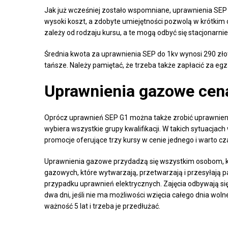
Jak już wcześniej zostało wspomniane, uprawnienia SEP d
wysoki koszt, a zdobyte umiejętności pozwolą w krótkim 
zależy od rodzaju kursu, a te mogą odbyć się stacjonarnie 
Średnia kwota za uprawnienia SEP do 1kv wynosi 290 złot
tańsze. Należy pamiętać, że trzeba także zapłacić za egz
Uprawnienia gazowe cen
Oprócz uprawnień SEP G1 można także zrobić uprawnienia 
wybiera wszystkie grupy kwalifikacji. W takich sytuacjac
promocje oferujące trzy kursy w cenie jednego i warto cza
Uprawnienia gazowe przydadzą się wszystkim osobom, któ
gazowych, które wytwarzają, przetwarzają i przesyłają 
przypadku uprawnień elektrycznych. Zajęcia odbywają się
dwa dni, jeśli nie ma możliwości wzięcia całego dnia wol
ważność 5 lat i trzeba je przedłużać.