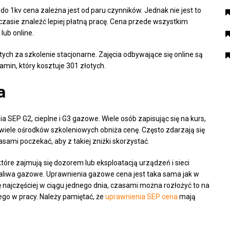
o 1kv cena zależna jest od paru czynników. Jednak nie jest to
czasie znaleźć lepiej płatną pracę. Cena przede wszystkim
lub online.
ych za szkolenie stacjonarne. Zajęcia odbywające się online są
amin, który kosztuje 301 złotych.
a
SEP G2, cieplne i G3 gazowe. Wiele osób zapisując się na kurs,
h wiele ośrodków szkoleniowych obniża cenę. Często zdarzają się
sami poczekać, aby z takiej zniżki skorzystać.
re zajmują się dozorem lub eksploatacją urządzeń i sieci
paliwa gazowe. Uprawnienia gazowe cena jest taka sama jak w
 najczęściej w ciągu jednego dnia, czasami można rozłożyć to na
nego w pracy. Należy pamiętać, że
uprawnienia SEP cena
mają