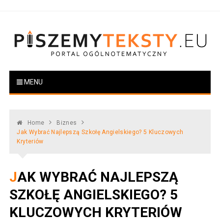
Skip
to
content
PiszemyTeksty.pl
Portal ogólnotematyczny
MENU
Home
Biznes
Jak Wybrać Najlepszą Szkołę Angielskiego? 5 Kluczowych
Kryteriów
JAK WYBRAĆ NAJLEPSZĄ
SZKOŁĘ ANGIELSKIEGO? 5
KLUCZOWYCH KRYTERIÓW