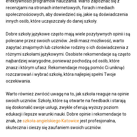
efektywności programów nauczania. Warto zapoznać się z
recenzjami na stronach internetowych, forach i mediach
społecznościowych, aby dowiedzieć się, jakie są doświadczenia
innych osób, które uczęszczały do danej szkoły.
Dobre szkoły językowe często mają wiele pozytywnych opinii i są
polecane przez swoich uczniów. Jeśli masz możliwość, warto
zapytać znajomych lub członków rodziny o ich doświadczenia z
różnymi szkołami językowymi. Osobiste rekomendacje są często
najbardziej wiarygodne, ponieważ pochodzą od osób, które
znasz i którym ufasz. Rekomendacje mogą pomóc Ci uniknąć
rozczarowań i wybrać szkołę, która najlepiej spełni Twoje
oczekiwania.
Warto również zwrócić uwagę na to, jak szkoła reaguje na opinie
swoich uczniów. Szkoły, które są otwarte na feedback i starają
się doskonalić swoje usługi, zwykle oferują wyższy poziom
edukacji i lepsze warunki nauki. Dobre opinie i rekomendacje to
znak, że
szkoła angielskiego Katowice
jest profesjonalna,
skuteczna i cieszy się zaufaniem swoich uczniów.