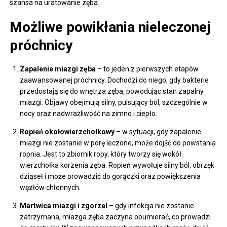
szansa na uratowanie zęba.
Możliwe powikłania nieleczonej
próchnicy
Zapalenie miazgi zęba
– to jeden z pierwszych etapów
zaawansowanej próchnicy. Dochodzi do niego, gdy bakterie
przedostają się do wnętrza zęba, powodując stan zapalny
miazgi. Objawy obejmują silny, pulsujący ból, szczególnie w
nocy oraz nadwrażliwość na zimno i ciepło.
Ropień okołowierzchołkowy
– w sytuacji, gdy zapalenie
miazgi nie zostanie w porę leczone, może dojść do powstania
ropnia. Jest to zbiornik ropy, który tworzy się wokół
wierzchołka korzenia zęba. Ropień wywołuje silny ból, obrzęk
dziąseł i może prowadzić do gorączki oraz powiększenia
węzłów chłonnych.
Martwica miazgi i zgorzel
– gdy infekcja nie zostanie
zatrzymana, miazga zęba zaczyna obumierać, co prowadzi