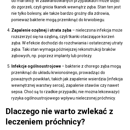
do martwicy. W zaawansowanych przypadkach może dojść
do zgorzeli, czyli gnicia tkanek wewnątrz zęba. Stan ten jest
nie tylko bolesny, ale także bardzo groźny dla zdrowia,
ponieważ bakterie mogą przeniknąć do krwiobiegu.
Zapalenie ozębnej i utrata zęba
– nieleczona infekcja może
rozszerzyć się na ozębną, czyli tkanki otaczające korzeń
zęba. W efekcie dochodzi do rozchwiania i ostatecznej utraty
zęba. Taki stan wymaga późniejszej rekonstrukcji braków
zębowych, np. poprzez implanty lub protezy.
Infekcje ogólnoustrojowe
– bakterie z chorego zęba mogą
przeniknąć do układu krwionośnego, prowadząc do
poważnych powikłań, takich jak zapalenie wsierdzia (infekcja
wewnętrznej warstwy serca), zapalenie stawów czy nawet
sepsa. Choć są to rzadkie przypadki, nie można lekceważyć
ryzyka ogólnoustrojowego wpływu nieleczonej próchnicy.
Dlaczego nie warto zwlekać z
leczeniem próchnicy?