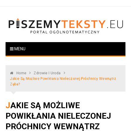
Skip
to
content
PiszemyTeksty.pl
Portal ogólnotematyczny
MENU
Home
Zdrowie I Uroda
Jakie Są Możliwe Powikłania Nieleczonej Próchnicy Wewnątrz
Zęba?
JAKIE SĄ MOŻLIWE
POWIKŁANIA NIELECZONEJ
PRÓCHNICY WEWNĄTRZ