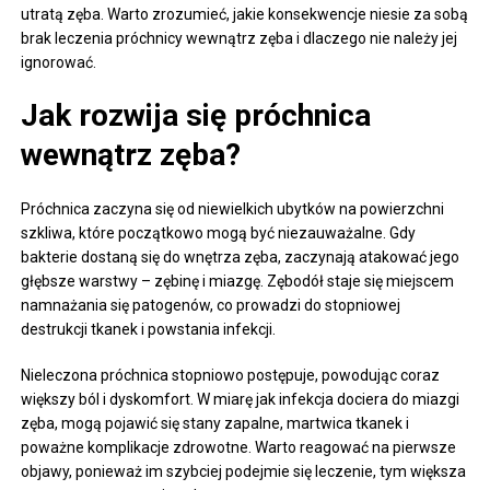
utratą zęba. Warto zrozumieć, jakie konsekwencje niesie za sobą
brak leczenia próchnicy wewnątrz zęba i dlaczego nie należy jej
ignorować.
Jak rozwija się próchnica
wewnątrz zęba?
Próchnica zaczyna się od niewielkich ubytków na powierzchni
szkliwa, które początkowo mogą być niezauważalne. Gdy
bakterie dostaną się do wnętrza zęba, zaczynają atakować jego
głębsze warstwy – zębinę i miazgę. Zębodół staje się miejscem
namnażania się patogenów, co prowadzi do stopniowej
destrukcji tkanek i powstania infekcji.
Nieleczona próchnica stopniowo postępuje, powodując coraz
większy ból i dyskomfort. W miarę jak infekcja dociera do miazgi
zęba, mogą pojawić się stany zapalne, martwica tkanek i
poważne komplikacje zdrowotne. Warto reagować na pierwsze
objawy, ponieważ im szybciej podejmie się leczenie, tym większa