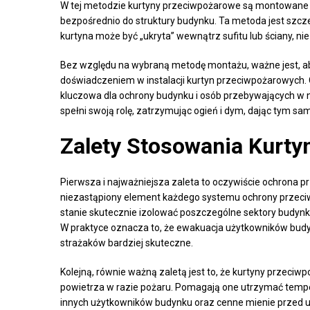
W tej metodzie kurtyny przeciwpożarowe są montowane 
bezpośrednio do struktury budynku. Ta metoda jest szc
kurtyna może być „ukryta” wewnątrz sufitu lub ściany, ni
Bez względu na wybraną metodę montażu, ważne jest, ab
doświadczeniem w instalacji kurtyn przeciwpożarowych
kluczowa dla ochrony budynku i osób przebywających w 
spełni swoją rolę, zatrzymując ogień i dym, dając tym s
Zalety Stosowania Kurt
Pierwsza i najważniejsza zaleta to oczywiście ochrona
niezastąpiony element każdego systemu ochrony przeci
stanie skutecznie izolować poszczególne sektory budynk
W praktyce oznacza to, że ewakuacja użytkowników budyn
strażaków bardziej skuteczne.
Kolejną, równie ważną zaletą jest to, że kurtyny przec
powietrza w razie pożaru. Pomagają one utrzymać tem
innych użytkowników budynku oraz cenne mienie przed 