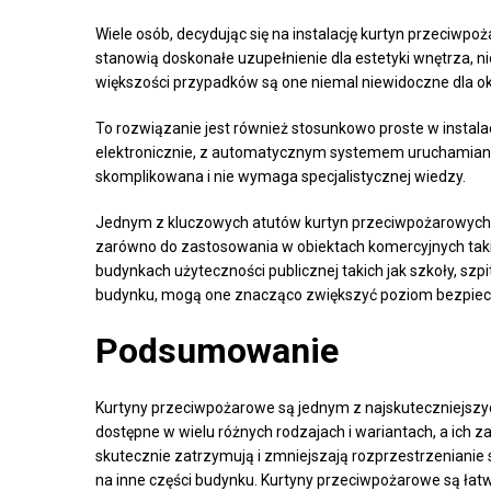
Wiele osób, decydując się na instalację kurtyn przeciwp
stanowią doskonałe uzupełnienie dla estetyki wnętrza, nie
większości przypadków są one niemal niewidoczne dla ok
To rozwiązanie jest również stosunkowo proste w instal
elektronicznie, z automatycznym systemem uruchamiania 
skomplikowana i nie wymaga specjalistycznej wiedzy.
Jednym z kluczowych atutów kurtyn przeciwpożarowych 
zarówno do zastosowania w obiektach komercyjnych takic
budynkach użyteczności publicznej takich jak szkoły, szpi
budynku, mogą one znacząco zwiększyć poziom bezpie
Podsumowanie
Kurtyny przeciwpożarowe są jednym z najskuteczniejsz
dostępne w wielu różnych rodzajach i wariantach, a ich z
skutecznie zatrzymują i zmniejszają rozprzestrzenianie s
na inne części budynku. Kurtyny przeciwpożarowe są ła