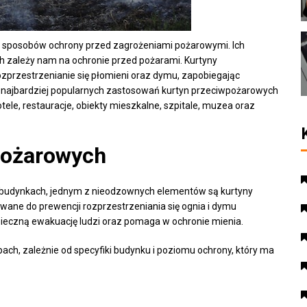
h sposobów ochrony przed zagrożeniami pożarowymi. Ich
ch zależy nam na ochronie przed pożarami. Kurtyny
zprzestrzenianie się płomieni oraz dymu, zapobiegając
Do najbardziej popularnych zastosowań kurtyn przeciwpożarowych
otele, restauracje, obiekty mieszkalne, szpitale, muzea oraz
pożarowych
budynkach, jednym z nieodzownych elementów są kurtyny
wane do prewencji rozprzestrzeniania się ognia i dymu
ieczną ewakuację ludzi oraz pomaga w ochronie mienia.
ach, zależnie od specyfiki budynku i poziomu ochrony, który ma