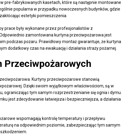
w pre-fabrykowanych kasetach, które są następnie montowane
zególnie popularna w przypadku nowoczesnych budynków, gdzie
ezakłócając estetyki pomieszczenia.
y prace były wykonane przez profesjonalistów z
. Odpowiednio zamontowana kurtyna przeciwpożarowa jest
nim podczas pożaru. Prawidłowy montaż gwarantuje, że kurtyna
amym dodatkowy czas na ewakuację i działania straży pożarnej.
yn Przeciwpożarowych
 przeciwpożarowa. Kurtyny przeciwpożarowe stanowią
wpożarowej. Dzięki swoim wyjątkowym właściwościom, są w
u, ograniczając tym samym rozprzestrzenianie się ognia i dymu.
ku jest zdecydowanie łatwiejsza i bezpieczniejsza, a działania
iwpożarowe wspomagają kontrolę temperatury i przepływu
peraturę na odpowiednim poziomie, zabezpieczając tym samym
uszkodzeniem.