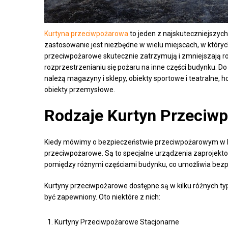
Kurtyna przeciwpożarowa
to jeden z najskuteczniejszyc
zastosowanie jest niezbędne w wielu miejscach, w który
przeciwpożarowe skutecznie zatrzymują i zmniejszają ro
rozprzestrzenianiu się pożaru na inne części budynku. 
należą magazyny i sklepy, obiekty sportowe i teatralne, h
obiekty przemysłowe.
Rodzaje Kurtyn Przeciw
Kiedy mówimy o bezpieczeństwie przeciwpożarowym w 
przeciwpożarowe. Są to specjalne urządzenia zaprojekto
pomiędzy różnymi częściami budynku, co umożliwia bezp
Kurtyny przeciwpożarowe dostępne są w kilku różnych typ
być zapewniony. Oto niektóre z nich:
Kurtyny Przeciwpożarowe Stacjonarne