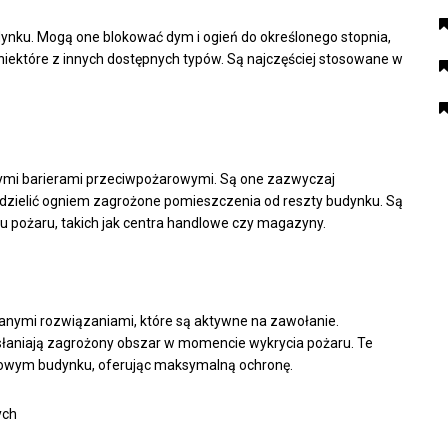
nku. Mogą one blokować dym i ogień do określonego stopnia,
niektóre z innych dostępnych typów. Są najczęściej stosowane w
ymi barierami przeciwpożarowymi. Są one zazwyczaj
ddzielić ogniem zagrożone pomieszczenia od reszty budynku. Są
 pożaru, takich jak centra handlowe czy magazyny.
ymi rozwiązaniami, które są aktywne na zawołanie.
asłaniają zagrożony obszar w momencie wykrycia pożaru. Te
owym budynku, oferując maksymalną ochronę.
ych