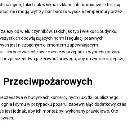
 na ogień, takich jak włókna szklane lub aramidowe, które są
 odporne i mogą wytrzymać bardzo wysokie temperatury przez
leży od wielu czynników, takich jak typ i wielkość budynku,
wszystkich obowiązujących norm i regulacji prawnych.
żarowych jest niezbędnym elementem zapewniającym
ie i chronić wartościowe mienie w przypadku wybuchu pożaru.
e bezpieczeństwa przeciwpożarowego, aby otrzymać najlepszą i
n Przeciwpożarowych
ieczeństwa w budynkach komercyjnych i użytku publicznego.
ę ognia i dymu w przypadku pożaru, zapewniając dodatkowy czas
we jest jednak, aby ich montaż był wykonany prawidłowo. Oto
rowych.