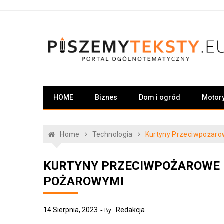
Skip
to
content
PiszemyTeksty.pl
Portal ogólnotematyczny
HOME
Biznes
Dom i ogród
Motor
Home
Technologia
Kurtyny Przeciwpożaro
KURTYNY PRZECIWPOŻAROWE 
POŻAROWYMI
14 Sierpnia, 2023
Redakcja
By :