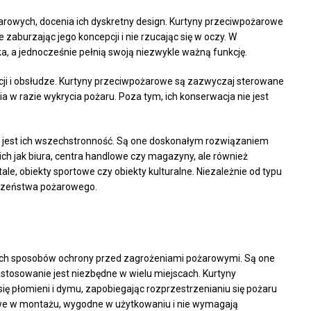
ożarowych, docenia ich dyskretny design. Kurtyny przeciwpożarowe
 zaburzając jego koncepcji i nie rzucając się w oczy. W
a, a jednocześnie pełnią swoją niezwykle ważną funkcję.
acji i obsłudze. Kurtyny przeciwpożarowe są zazwyczaj sterowane
w razie wykrycia pożaru. Poza tym, ich konserwacja nie jest
jest ich wszechstronność. Są one doskonałym rozwiązaniem
h jak biura, centra handlowe czy magazyny, ale również
tale, obiekty sportowe czy obiekty kulturalne. Niezależnie od typu
czeństwa pożarowego.
ych sposobów ochrony przed zagrożeniami pożarowymi. Są one
astosowanie jest niezbędne w wielu miejscach. Kurtyny
ię płomieni i dymu, zapobiegając rozprzestrzenianiu się pożaru
twe w montażu, wygodne w użytkowaniu i nie wymagają