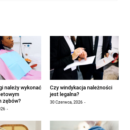
gi należy wykonać
Czy windykacja należności
netowym
jest legalna?
m zębów?
30 Czerwca, 2026
026