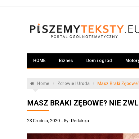
Skip
to
content
PiszemyTeksty.pl
Portal ogólnotematyczny
HOME
Biznes
Dom i ogród
Motor
Home
Zdrowie I Uroda
Masz Braki Zębowe? 
MASZ BRAKI ZĘBOWE? NIE ZWL
23 Grudnia, 2020
Redakcja
By :