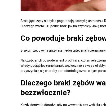
Brakujące zęby nie tylko pogarszają estetykę uśmiechu. 
Dlaczego warto uzupełnić braki jak najszybciej? Jaką m
Co powoduje braki zębo
Brakom zębowym sprzyjają niedostateczna higiena jamy us
Najczęściej ich powodem jest próchnica, która nielecz
wtedy podjąć leczenie kanałowe, lecz nie zawsze efekty
przyczyniają się choroby periodontologiczne, w tym para
Dlaczego braki zębów wa
bezzwłocznie?
Każdy dentysta doradzi, aby po wyrwaniu czy wybiciu zęb