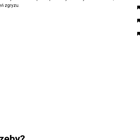
eń zgryzu.
 zęby?