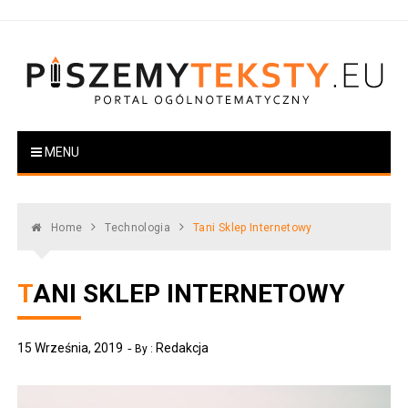
Skip
to
content
PiszemyTeksty.pl
Portal ogólnotematyczny
MENU
Home
Technologia
Tani Sklep Internetowy
TANI SKLEP INTERNETOWY
15 Września, 2019
Redakcja
By :