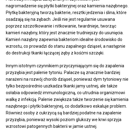
nagromadzenie się płytki bakteryjnej oraz kamienia nazębnego.
Płytkę bakteryjną tworzą bakterie, resztki jedzenia i ślina, które
osadzają się na zębach. Jeśli nie jest regularnie usuwana
poprzez szczotkowanie i nitkowanie, twardnieje, tworząc
kamień nazębny, który jest znacznie trudniejszy do usunięcia.
Kamień nazębny zapewnia bakteriom idealne środowisko do
wzrostu, co prowadzi do stanu zapalnego dziąseł, a następnie
do destrukcji tkanki łączącej zęby z kośćmi szczęki.
Innym istotnym czynnikiem przyczyniającym się do zapalenia
przyzębia jest palenie tytoniu. Palacze są znacznie bardziej
narażeni na rozwój chorób dziąseł, ponieważ dym tytoniowy nie
tylko bezpośrednio uszkadza tkanki jamy ustnej, ale także
osłabia odpowiedź immunologiczną, co utrudnia organizmowi
walkę z infekcją. Palenie zwiększa także tworzenie się kamienia
nazębnego i płytki bakteryjnej, co dodatkowo eskaluje problem.
Również osoby z cukrzycą są bardziej podatne na zapalenie
przyzębia, ponieważ wysoki poziom glukozy we krwi sprzyja
wzrostowi patogennych bakterii w jamie ustnej.