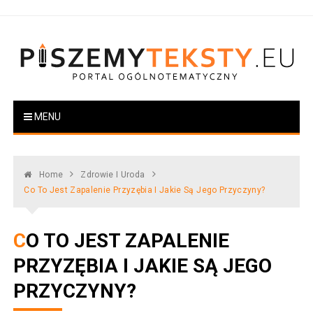
Skip
to
content
PiszemyTeksty.pl
Portal ogólnotematyczny
MENU
Home
Zdrowie I Uroda
Co To Jest Zapalenie Przyzębia I Jakie Są Jego Przyczyny?
CO TO JEST ZAPALENIE
PRZYZĘBIA I JAKIE SĄ JEGO
PRZYCZYNY?