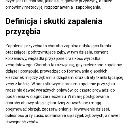
czym jest ta choroba, jakie są jej główne przyczyny, a także
omówimy metody jej rozpoznawania i zapobiegania.
Definicja i skutki zapalenia
przyzębia
Zapalenie przyzębia to choroba zapalna dotykająca tkanki
otaczające i podtrzymujące zęby, w tym dziąsła, cement
korzeniowy, więzadła przyzębne oraz kość wyrostka
zębodołowego. Choroba ta rozwija się, gdy nieleczone zapalenie
dziąseł, postępuje, prowadząc do formowania głębokich
kieszonek między zębami a dziąsłami oraz utraty tkanki łączącej
zęby z kością. W początkowym stadium zapalenie przyzębia
może nie dawać wyraźnych objawów, co często prowadzi do
opóźnienia w diagnozie i leczeniu. W miarę postępowania
choroby objawy stają się bardziej zauważalne i mogą
obejmować obrzęk, zaczerwienienie i krwawienie dziąseł,
bolesność przy żuciu, odsłanianie się szyjek zębowych, a nawet
chwiejność zębów.