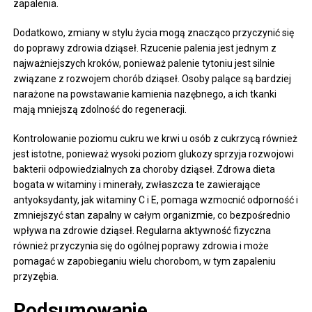
zapalenia.
Dodatkowo, zmiany w stylu życia mogą znacząco przyczynić się
do poprawy zdrowia dziąseł. Rzucenie palenia jest jednym z
najważniejszych kroków, ponieważ palenie tytoniu jest silnie
związane z rozwojem chorób dziąseł. Osoby palące są bardziej
narażone na powstawanie kamienia nazębnego, a ich tkanki
mają mniejszą zdolność do regeneracji.
Kontrolowanie poziomu cukru we krwi u osób z cukrzycą również
jest istotne, ponieważ wysoki poziom glukozy sprzyja rozwojowi
bakterii odpowiedzialnych za choroby dziąseł. Zdrowa dieta
bogata w witaminy i minerały, zwłaszcza te zawierające
antyoksydanty, jak witaminy C i E, pomaga wzmocnić odporność i
zmniejszyć stan zapalny w całym organizmie, co bezpośrednio
wpływa na zdrowie dziąseł. Regularna aktywność fizyczna
również przyczynia się do ogólnej poprawy zdrowia i może
pomagać w zapobieganiu wielu chorobom, w tym zapaleniu
przyzębia.
Podsumowanie