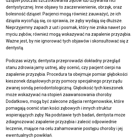
dziąseł podczas szczotkowania zębów lub używania nici
dentystycznej. Inne objawy to zaczerwienienie, obrzęk, oraz
bolesność dziąseł. Pacjenci mogą również zauważyć, że ich
dziąsła wycofują się, co sprawia, że zęby wydają się dłuższe.
Nieprzyjemny zapach z ust i posmak, który nie znika nawet po
myciu zębów, również mogą wskazywać na zapalenie przyzębia.
Ważne jest, by nie ignorować tych objawów i skonsultować się z
dentystą.
Podczas wizyty, dentysta przeprowadzi dokładny przegląd
stanu zdrowia jamy ustnej, aby ocenić, czy pacjent cierpi na
zapalenie przyzębia. Procedura ta obejmuje pomiar głębokości
kieszonek dziąsłowych przy pomocy specjalnego przyrządu
zwanej sondą periodontologiczną. Głębokość tych kieszonek
może wskazywać na stopień zaawansowania choroby.
Dodatkowo, mogą być zalecone zdjęcia rentgenowskie, które
pomagają ocenić stan kości zębowych i innych struktur
wspierających zęby. Na podstawie tych badań, dentysta może
zdiagnozować zapalenie przyzębia i zalecić odpowiednie
leczenie, mające na celu zahamowanie postępu choroby i jej
ewentualnych powikłań.