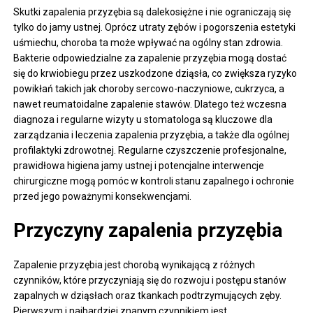
Skutki zapalenia przyzębia są dalekosiężne i nie ograniczają się
tylko do jamy ustnej. Oprócz utraty zębów i pogorszenia estetyki
uśmiechu, choroba ta może wpływać na ogólny stan zdrowia.
Bakterie odpowiedzialne za zapalenie przyzębia mogą dostać
się do krwiobiegu przez uszkodzone dziąsła, co zwiększa ryzyko
powikłań takich jak choroby sercowo-naczyniowe, cukrzyca, a
nawet reumatoidalne zapalenie stawów. Dlatego też wczesna
diagnoza i regularne wizyty u stomatologa są kluczowe dla
zarządzania i leczenia zapalenia przyzębia, a także dla ogólnej
profilaktyki zdrowotnej. Regularne czyszczenie profesjonalne,
prawidłowa higiena jamy ustnej i potencjalne interwencje
chirurgiczne mogą pomóc w kontroli stanu zapalnego i ochronie
przed jego poważnymi konsekwencjami.
Przyczyny zapalenia przyzębia
Zapalenie przyzębia jest chorobą wynikającą z różnych
czynników, które przyczyniają się do rozwoju i postępu stanów
zapalnych w dziąsłach oraz tkankach podtrzymujących zęby.
Pierwszym i najbardziej znanym czynnikiem jest