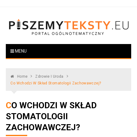
Skip
to
content
PiszemyTeksty.pl
Portal ogólnotematyczny
MENU
Home
Zdrowie I Uroda
Co Wchodzi W Skład Stomatologii Zachowawczej?
CO WCHODZI W SKŁAD
STOMATOLOGII
ZACHOWAWCZEJ?