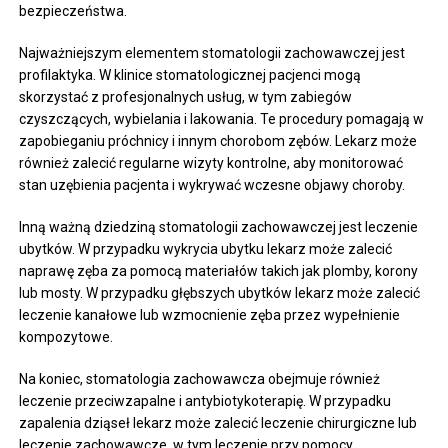
bezpieczeństwa.
Najważniejszym elementem stomatologii zachowawczej jest
profilaktyka. W klinice stomatologicznej pacjenci mogą
skorzystać z profesjonalnych usług, w tym zabiegów
czyszczących, wybielania i lakowania. Te procedury pomagają w
zapobieganiu próchnicy i innym chorobom zębów. Lekarz może
również zalecić regularne wizyty kontrolne, aby monitorować
stan uzębienia pacjenta i wykrywać wczesne objawy choroby.
Inną ważną dziedziną stomatologii zachowawczej jest leczenie
ubytków. W przypadku wykrycia ubytku lekarz może zalecić
naprawę zęba za pomocą materiałów takich jak plomby, korony
lub mosty. W przypadku głębszych ubytków lekarz może zalecić
leczenie kanałowe lub wzmocnienie zęba przez wypełnienie
kompozytowe.
Na koniec, stomatologia zachowawcza obejmuje również
leczenie przeciwzapalne i antybiotykoterapię. W przypadku
zapalenia dziąseł lekarz może zalecić leczenie chirurgiczne lub
leczenie zachowawcze, w tym leczenie przy pomocy