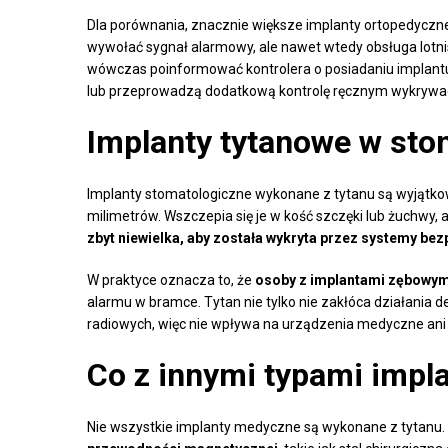
Dla porównania, znacznie większe implanty ortopedyczn
wywołać sygnał alarmowy, ale nawet wtedy obsługa lotnis
wówczas poinformować kontrolera o posiadaniu implantu
lub przeprowadzą dodatkową kontrolę ręcznym wykryw
Implanty tytanowe w stom
Implanty stomatologiczne wykonane z tytanu są wyjątkow
milimetrów. Wszczepia się je w kość szczęki lub żuchwy, 
zbyt niewielka, aby została wykryta przez systemy be
W praktyce oznacza to, że
osoby z implantami zębowy
alarmu w bramce. Tytan nie tylko nie zakłóca działania d
radiowych, więc nie wpływa na urządzenia medyczne ani 
Co z innymi typami impl
Nie wszystkie implanty medyczne są wykonane z tytanu.