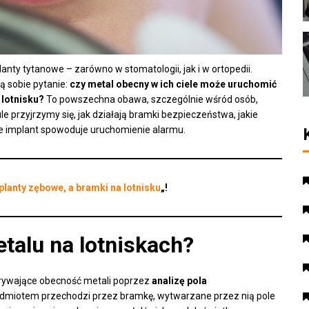
ty tytanowe – zarówno w stomatologii, jak i w ortopedii.
ją sobie pytanie:
czy metal obecny w ich ciele może uruchomić
 lotnisku?
To powszechna obawa, szczególnie wśród osób,
le przyjrzymy się, jak działają bramki bezpieczeństwa, jakie
 że implant spowoduje uruchomienie alarmu.
planty zębowe, a bramki na lotnisku
„!
etalu na lotniskach?
krywające obecność metali poprzez
analizę pola
edmiotem przechodzi przez bramkę, wytwarzane przez nią pole