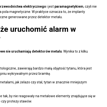
 przewodnictwa elektrycznego
i jest
paramagnetykiem
, czyli nie
na pola magnetyczne. W praktyce oznacza to, że implanty
czne generowane przez detektor metalu.
oże uruchomić alarm w
?
owe nie uruchamiają detektorów metalu
. Wynika to z kilku
ologiczne, zawierają bardzo małą objętość tytanu, która jest
topniu wykrywalnym przez bramkę.
etalami, jak żelazo czy stal, tytan w znacznie mniejszym
e tak, by nie reagowały na metalowe elementy znajdujące się w
ne czy protezy stawów.