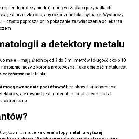
e (np. endoprotezy biodra) mogą w rzadkich przypadkach
ka jest przeszkolona, aby rozpoznać takie sytuacje. Wystarczy
 – często poproszą oni o pokazanie zaświadczenia od lekarza
aczem.
atologii a detektory metalu
o małe – mają średnicę od 3 do 5 milimetrów i długość około 10
a następnie łączy z koroną protetyczną. Taka objętość metalu jest
zpieczeństwa
na lotnisku.
mi mogą swobodnie podróżować
bez obaw o uruchomienie
etektorów, ale również jest materiałem neutralnym dla fal
elektroniczne.
antów?
 Część z nich może zawierać
stopy metali o wyższej