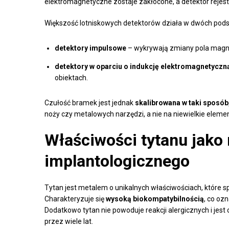
elektromagnetyczne zostaje zakłócone, a detektor rejest
Większość lotniskowych detektorów działa w dwóch pod
detektory impulsowe
– wykrywają zmiany pola mag
detektory w oparciu o indukcję elektromagnetyczn
obiektach.
Czułość bramek jest jednak
skalibrowana w taki sposób,
noży czy metalowych narzędzi, a nie na niewielkie elemen
Właściwości tytanu jako 
implantologicznego
Tytan jest metalem o unikalnych właściwościach, które 
Charakteryzuje się
wysoką biokompatybilnością
, co oz
Dodatkowo tytan nie powoduje reakcji alergicznych i jes
przez wiele lat.