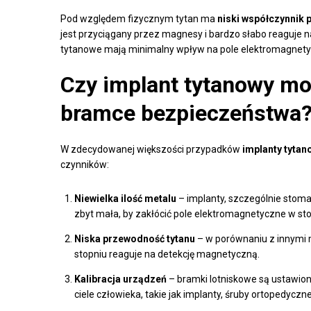
Pod względem fizycznym tytan ma
niski współczynnik
jest przyciągany przez magnesy i bardzo słabo reaguje 
tytanowe mają minimalny wpływ na pole elektromagnety
Czy implant tytanowy m
bramce bezpieczeństwa
W zdecydowanej większości przypadków
implanty tytan
czynników:
Niewielka ilość metalu
– implanty, szczególnie stomat
zbyt mała, by zakłócić pole elektromagnetyczne w s
Niska przewodność tytanu
– w porównaniu z innymi m
stopniu reaguje na detekcję magnetyczną.
Kalibracja urządzeń
– bramki lotniskowe są ustawion
ciele człowieka, takie jak implanty, śruby ortopedycz