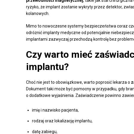
przewodności magnetycznej
, takie jak stal chirurgicz
ryzyko, że implant zostanie wykryty przez detektor, zwła
kolanowych.
Mimo to nowoczesne systemy bezpieczeństwa coraz cz
odróżnić implanty medyczne od potencjalnie niebezpiec
implantami zazwyczaj przechodzą kontrolę bez problem
Czy warto mieć zaświadc
implantu?
Choć nie jest to obowiązkowe, warto poprosić lekarza o
z
Dokument taki może być pomocny w przypadku, gdy bramk
o dodatkowe wyjaśnienia. Zaświadczenie powinno zawie
imię i nazwisko pacjenta,
rodzaj oraz lokalizację implantu,
datę zabiegu,