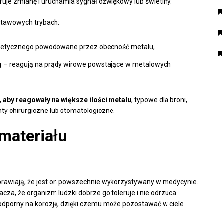
ruje zmianę i uruchamia sygnał dźwiękowy lub świetlny.
stawowych trybach:
netycznego powodowane przez obecność metalu,
ą
– reagują na prądy wirowe powstające w metalowych
 aby reagowały na większe ilości metalu
, typowe dla broni,
ty chirurgiczne lub stomatologiczne.
materiału
sprawiają, że jest on powszechnie wykorzystywany w medycynie.
nacza, że organizm ludzki dobrze go toleruje i nie odrzuca.
t odporny na korozję, dzięki czemu może pozostawać w ciele