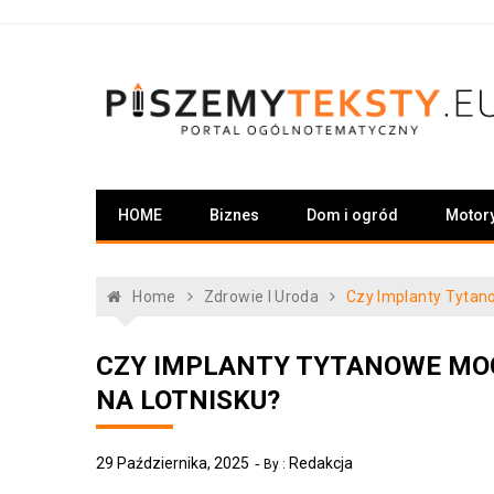
Skip
to
content
PiszemyTeksty.pl
Portal ogólnotematyczny
HOME
Biznes
Dom i ogród
Motor
Home
Zdrowie I Uroda
Czy Implanty Tytan
CZY IMPLANTY TYTANOWE MO
NA LOTNISKU?
29 Października, 2025
Redakcja
By :