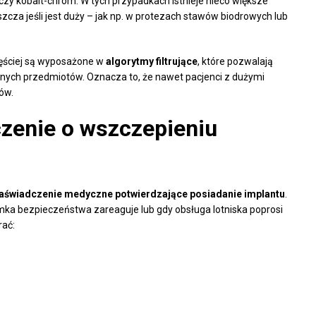
na czy kobalt-chrom. W tych przypadkach istnieje nieco większe
szcza jeśli jest duży – jak np. w protezach stawów biodrowych lub
ęściej są wyposażone w
algorytmy filtrujące
, które pozwalają
znych przedmiotów. Oznacza to, że nawet pacjenci z dużymi
ów.
zenie o wszczepieniu
aświadczenie medyczne potwierdzające posiadanie implantu
.
a bezpieczeństwa zareaguje lub gdy obsługa lotniska poprosi
rać: