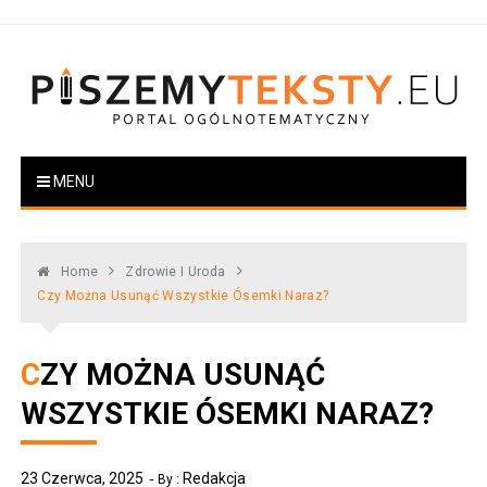
Skip
to
content
PiszemyTeksty.pl
Portal ogólnotematyczny
MENU
Home
Zdrowie I Uroda
Czy Można Usunąć Wszystkie Ósemki Naraz?
CZY MOŻNA USUNĄĆ
WSZYSTKIE ÓSEMKI NARAZ?
23 Czerwca, 2025
Redakcja
By :