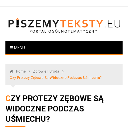
Skip
to
content
PiszemyTeksty.pl
Portal ogólnotematyczny
MENU
Home
Zdrowie I Uroda
Czy Protezy Zębowe Są Widoczne Podczas Uśmiechu?
CZY PROTEZY ZĘBOWE SĄ
WIDOCZNE PODCZAS
UŚMIECHU?