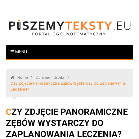
Skip
to
content
PiszemyTeksty.pl
Portal ogólnotematyczny
MENU
Home
Zdrowie I Uroda
Czy Zdjęcie Panoramiczne Zębów Wystarczy Do Zaplanowania
Leczenia?
CZY ZDJĘCIE PANORAMICZNE
ZĘBÓW WYSTARCZY DO
ZAPLANOWANIA LECZENIA?