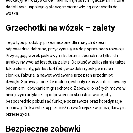
edukacyjne i rozrywkowe. Takimi, najlepszymi gadżetami, które
dodatkowo uspokajają płaczące niemowlę, są grzechotki do
wózka.
Grzechotki na wózek – zalety
Tego typu produkty, przeznaczone dla małych dzieci i
odpowiednio dobrane, przyczyniają się do poprawnego rozwoju.
Przyciągają wzrok jaskrawymi kolorami. Jednak nie tylko ich
atrakcyjny wygląd jest dużą zaletą. Do plusów zaliczają się także
takie elementy, jak: kształt (od gwiazdek i rybek po misie i
słoniki), faktura, a nawet wydawane przez ten przedmiot
dźwięki. Sprawiają one, że maluch jest cały czas zainteresowany
badaniem i dotykaniem grzechotek. Zabawki, o których mowa w
niniejszym artykule, są odpowiednio skonstruowane, aby
bezpośrednio pobudzać funkcje poznawcze oraz koordynacje
ruchową. Te kwestie są przecież najważniejsze w początkowym
okresie życia.
Bezpieczne zabawki