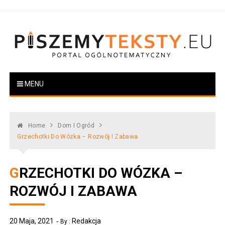
Skip
to
content
PiszemyTeksty.pl
Portal ogólnotematyczny
MENU
Home
Dom I Ogród
Grzechotki Do Wózka – Rozwój I Zabawa
GRZECHOTKI DO WÓZKA –
ROZWÓJ I ZABAWA
20 Maja, 2021
Redakcja
By :