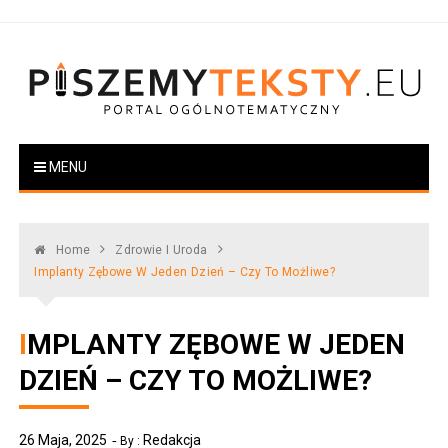
Skip
to
content
PiszemyTeksty.pl
Portal ogólnotematyczny
MENU
Home
Zdrowie I Uroda
Implanty Zębowe W Jeden Dzień – Czy To Możliwe?
IMPLANTY ZĘBOWE W JEDEN
DZIEŃ – CZY TO MOŻLIWE?
26 Maja, 2025
Redakcja
By :