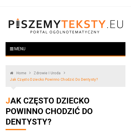
Skip
to
content
PiszemyTeksty.pl
Portal ogólnotematyczny
MENU
Home
Zdrowie I Uroda
Jak Często Dziecko Powinno Chodzić Do Dentysty?
JAK CZĘSTO DZIECKO
POWINNO CHODZIĆ DO
DENTYSTY?