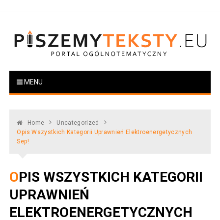
Skip
to
content
PiszemyTeksty.pl
Portal ogólnotematyczny
MENU
Home
Uncategorized
Opis Wszystkich Kategorii Uprawnień Elektroenergetycznych
Sep!
OPIS WSZYSTKICH KATEGORII
UPRAWNIEŃ
ELEKTROENERGETYCZNYCH