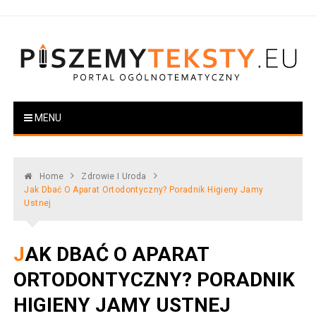
Skip
to
content
PiszemyTeksty.pl
Portal ogólnotematyczny
MENU
Home
Zdrowie I Uroda
Jak Dbać O Aparat Ortodontyczny? Poradnik Higieny Jamy
Ustnej
JAK DBAĆ O APARAT
ORTODONTYCZNY? PORADNIK
HIGIENY JAMY USTNEJ