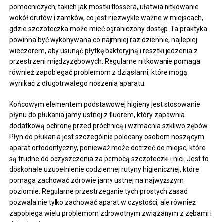
pomocniczych, takich jak mostki flossera, ułatwia nitkowanie
wokół drutów i zamków, co jest niezwykle ważne w miejscach,
gdzie szczoteczka może mieć ograniczony dostęp. Ta praktyka
powinna być wykonywana co najmniej raz dziennie, najlepiej
wieczorem, aby usunąć płytkę bakteryjną i resztki jedzenia z
przestrzeni międzyzębowych. Regularne nitkowanie pomaga
również zapobiegać problemom z dziąsłami, które mogą
wynikać z długotrwałego noszenia aparatu.
Końcowym elementem podstawowej higieny jest stosowanie
płynu do płukania jamy ustnej z fluorem, który zapewnia
dodatkową ochronę przed próchnicą i wzmacnia szkliwo zębów.
Płyn do płukania jest szczególnie polecany osobom noszącym
aparat ortodontyczny, ponieważ może dotrzeć do miejsc, które
są trudne do oczyszczenia za pomocą szczoteczki i nici. Jest to
doskonałe uzupełnienie codziennej rutyny higienicznej, które
pomaga zachować zdrowie jamy ustnej na najwyższym
poziomie. Regularne przestrzeganie tych prostych zasad
pozwala nie tylko zachować aparat w czystości, ale również
zapobiega wielu problemom zdrowotnym związanym z zębami i