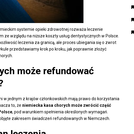
emieckim systemie opieki zdrowotnej rozważa leczenie
m ze względu na niższe koszty usług dentystycznych w Polsce.
liwość leczenia za granicą, ale proces ubiegania się o zwrot
ykule przedstawiamy krok po kroku, jak poprawnie złożyć
horych.
rych może refundować
?
eni w jednym z krajów członkowskich mają prawo do korzystania
acza to, że
niemiecka kasa chorych może zwrócić część
Polsce
, pod warunkiem spełnienia określonych wymagań.
są objęte zakresem świadczeń refundowanych w Niemczech.
an leczenia