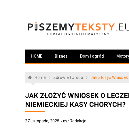
Skip
to
content
PiszemyTeksty.pl
Portal ogólnotematyczny
HOME
Biznes
Dom i ogród
Motor
Home
Zdrowie I Uroda
Jak Złożyć Wniosek
JAK ZŁOŻYĆ WNIOSEK O LECZE
NIEMIECKIEJ KASY CHORYCH?
27 Listopada, 2025
Redakcja
By :