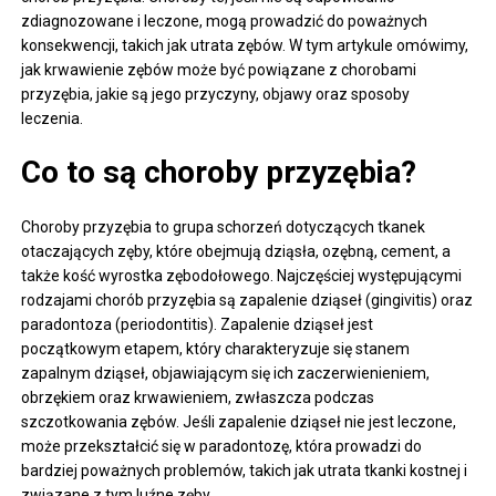
zdiagnozowane i leczone, mogą prowadzić do poważnych
konsekwencji, takich jak utrata zębów. W tym artykule omówimy,
jak krwawienie zębów może być powiązane z chorobami
przyzębia, jakie są jego przyczyny, objawy oraz sposoby
leczenia.
Co to są choroby przyzębia?
Choroby przyzębia to grupa schorzeń dotyczących tkanek
otaczających zęby, które obejmują dziąsła, ozębną, cement, a
także kość wyrostka zębodołowego. Najczęściej występującymi
rodzajami chorób przyzębia są zapalenie dziąseł (gingivitis) oraz
paradontoza (periodontitis). Zapalenie dziąseł jest
początkowym etapem, który charakteryzuje się stanem
zapalnym dziąseł, objawiającym się ich zaczerwienieniem,
obrzękiem oraz krwawieniem, zwłaszcza podczas
szczotkowania zębów. Jeśli zapalenie dziąseł nie jest leczone,
może przekształcić się w paradontozę, która prowadzi do
bardziej poważnych problemów, takich jak utrata tkanki kostnej i
związane z tym luźne zęby.