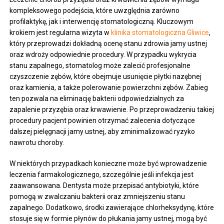
kompleksowego podejścia, które uwzględnia zarówno
profilaktykę, jak i interwencję stomatologiczną. Kluczowym
krokiem jest regularna wizyta w
klinika stomatologiczna Gliwice
,
który przeprowadzi dokładną ocenę stanu zdrowia jamy ustnej
oraz wdroży odpowiednie procedury. W przypadku wykrycia
stanu zapalnego, stomatolog może zalecić profesjonalne
czyszczenie zębów, które obejmuje usunięcie płytki nazębnej
oraz kamienia, a także polerowanie powierzchni zębów. Zabieg
ten pozwala na eliminację bakterii odpowiedzialnych za
zapalenie przyzębia oraz krwawienie. Po przeprowadzeniu takiej
procedury pacjent powinien otrzymać zalecenia dotyczące
dalszej pielęgnacji jamy ustnej, aby zminimalizować ryzyko
nawrotu choroby.
W niektórych przypadkach konieczne może być wprowadzenie
leczenia farmakologicznego, szczególnie jeśli infekcja jest
zaawansowana. Dentysta może przepisać antybiotyki, które
pomogą w zwalczaniu bakterii oraz zmniejszeniu stanu
zapalnego. Dodatkowo, środki zawierające chlorheksydynę, które
stosuje się w formie płynów do płukania jamy ustnej, mogą być