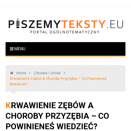
Skip
to
content
PiszemyTeksty.pl
Portal ogólnotematyczny
MENU
Home
Zdrowie I Uroda
Krwawienie Zębów A Choroby Przyzębia – Co Powinieneś
Wiedzieć?
KRWAWIENIE ZĘBÓW A
CHOROBY PRZYZĘBIA – CO
POWINIENEŚ WIEDZIEĆ?