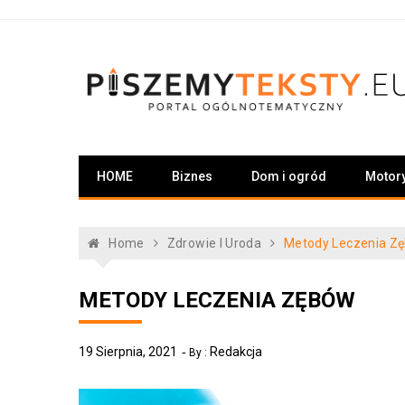
Skip
to
content
PiszemyTeksty.pl
Portal ogólnotematyczny
HOME
Biznes
Dom i ogród
Motor
Home
Zdrowie I Uroda
Metody Leczenia Z
METODY LECZENIA ZĘBÓW
19 Sierpnia, 2021
Redakcja
By :