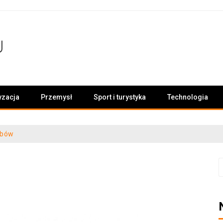
yzacja
Przemysł
Sport i turystyka
Technologia
ębów
S