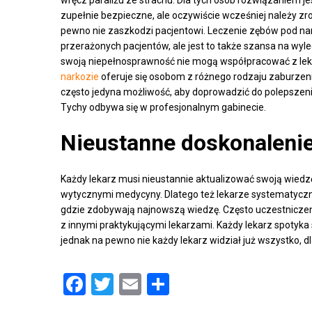
wręcz paraliżu ze strachu. Dla tych osób rozwiązaniem je
zupełnie bezpieczne, ale oczywiście wcześniej należy zro
pewno nie zaszkodzi pacjentowi. Leczenie zębów pod nar
przerażonych pacjentów, ale jest to także szansa na wyl
swoją niepełnosprawność nie mogą współpracować z lek
narkozie
oferuje się osobom z różnego rodzaju zaburzen
często jedyna możliwość, aby doprowadzić do polepszeni
Tychy odbywa się w profesjonalnym gabinecie.
Nieustanne doskonalenie
Każdy lekarz musi nieustannie aktualizować swoją wie
wytycznymi medycyny. Dlatego też lekarze systematyczn
gdzie zdobywają najnowszą wiedzę. Często uczestniczen
z innymi praktykującymi lekarzami. Każdy lekarz spotyka
jednak na pewno nie każdy lekarz widział już wszystko, 
Facebook
Twitter
Email
Share