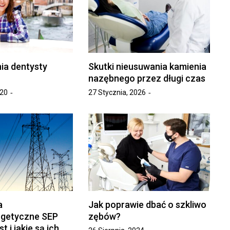
ia dentysty
Skutki nieusuwania kamienia
nazębnego przez długi czas
020
27 Stycznia, 2026
a
Jak poprawie dbać o szkliwo
rgetyczne SEP
zębów?
t i jakie są ich