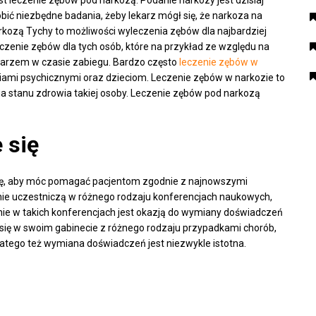
st leczenie zębów pod narkozą. Podanie narkozy jest dzisiaj
bić niezbędne badania, żeby lekarz mógł się, że narkoza na
kozą Tychy to możliwości wyleczenia zębów dla najbardziej
eczenie zębów dla tych osób, które na przykład ze względu na
arzem w czasie zabiegu. Bardzo często
leczenie zębów w
iami psychicznymi oraz dzieciom. Leczenie zębów w narkozie to
a stanu zdrowia takiej osoby. Leczenie zębów pod narkozą
 się
dzę, aby móc pomagać pacjentom zgodnie z najnowszymi
ie uczestniczą w różnego rodzaju konferencjach naukowych,
ie w takich konferencjach jest okazją do wymiany doświadczeń
 się w swoim gabinecie z różnego rodzaju przypadkami chorób,
dlatego też wymiana doświadczeń jest niezwykle istotna.