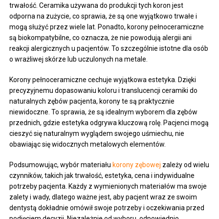
trwałość. Ceramika używana do produkcji tych koron jest
odporna na zużycie, co sprawia, że są one wyjątkowo trwałe i
mogą służyć przez wiele lat. Ponadto, korony pełnoceramiczne
są biokompatybilne, co oznacza, że nie powodują alergii ani
reakcji alergicznych u pacjentów. To szczególnie istotne dla osób
o wrażliwej skórze lub uczulonych na metale.
Korony pełnoceramiczne cechuje wyjątkowa estetyka. Dzięki
precyzyjnemu dopasowaniu koloru i translucencji ceramiki do
naturalnych zębów pacjenta, korony te są praktycznie
niewidoczne. To sprawia, że są idealnym wyborem dla zębów
przednich, gdzie estetyka odgrywa kluczową rolę. Pacjenci mogą
cieszyć się naturalnym wyglądem swojego uśmiechu, nie
obawiając się widocznych metalowych elementów.
Podsumowując, wybór materiału
korony zębowej
zależy od wielu
czynników, takich jak trwałość, estetyka, cena i indywidualne
potrzeby pacjenta. Każdy z wymienionych materiałów ma swoje
zalety i wady, dlatego ważne jest, aby pacjent wraz ze swoim
dentystą dokładnie omówił swoje potrzeby i oczekiwania przed
podjęciem decyzji. Niezależnie od wyboru, odpowiednio