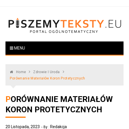
Skip
to
content
PiszemyTeksty.pl
Portal ogólnotematyczny
MENU
Home
Zdrowie I Uroda
Porównanie Materiałów Koron Protetycznych
PORÓWNANIE MATERIAŁÓW
KORON PROTETYCZNYCH
20 Listopada, 2023
Redakcja
By :