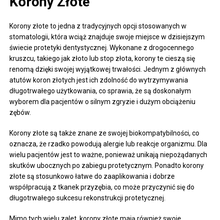
Korony Złote
Korony złote to jedna z tradycyjnych opcji stosowanych w
stomatologii, która wciąż znajduje swoje miejsce w dzisiejszym
świecie protetyki dentystycznej. Wykonane z drogocennego
kruszcu, takiego jak złoto lub stop złota, korony te cieszą się
renomą dzięki swojej wyjątkowej trwałości. Jednym z głównych
atutów koron złotych jest ich zdolność do wytrzymywania
długotrwałego użytkowania, co sprawia, że są doskonałym
wyborem dla pacjentów o silnym zgryzie i dużym obciążeniu
zębów.
Korony złote są także znane ze swojej biokompatybilności, co
oznacza, że rzadko powodują alergie lub reakcje organizmu. Dla
wielu pacjentów jest to ważne, ponieważ unikają niepożądanych
skutków ubocznych po zabiegu protetycznym. Ponadto korony
złote są stosunkowo łatwe do zaaplikowania i dobrze
współpracują z tkanek przyzębia, co może przyczynić się do
długotrwałego sukcesu rekonstrukcji protetycznej.
Mimo tych wielu zalet, korony złote mają również swoje