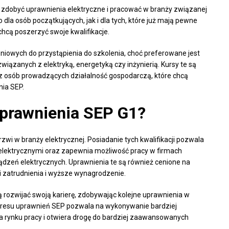
ą zdobyć uprawnienia elektryczne i pracować w branży związanej
 dla osób początkujących, jak i dla tych, które już mają pewne
chcą poszerzyć swoje kwalifikacje.
owych do przystąpienia do szkolenia, choć preferowane jest
ązanych z elektryką, energetyką czy inżynierią. Kursy te są
az osób prowadzących działalność gospodarczą, które chcą
nia SEP.
uprawnienia SEP G1?
zwi w branży elektrycznej. Posiadanie tych kwalifikacji pozwala
 elektrycznymi oraz zapewnia możliwość pracy w firmach
ądzeń elektrycznych. Uprawnienia te są również cenione na
i zatrudnienia i wyższe wynagrodzenie.
rozwijać swoją karierę, zdobywając kolejne uprawnienia w
zakresu uprawnień SEP pozwala na wykonywanie bardziej
 rynku pracy i otwiera drogę do bardziej zaawansowanych