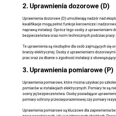
2.
Uprawnienia dozorowe (D)
Uprawnienia dozorowe (D) umożliwiają nadzór nad eksploa
kwalifikacje mogą pełnić funkcje kierownicze i nadzorowa
naprawą instalacji. Oprócz tego osoby z uprawnieniami
bezpieczeństwa oraz norm technicznych podczas pracy 
Te uprawnienia są niezbędne dla osób zajmujących się 
branży elektrycznej. Osoby z uprawnieniami dozorowymi
prac oraz za dbanie o zgodność instalacji z obowiązując
3.
Uprawnienia pomiarowe (P)
Uprawnienia pomiarowe, które można uzyskać po szkolen
pomiarów w instalacjach elektrycznych. Pomiary te są ni
oceny jej bezpieczeństwa. Osoby posiadające uprawnieni
pomiary ochrony przeciwporażeniowej czy pomiary rezyst
Uprawnienia pomiarowe są kluczowe dla zapewnienia bez
nowo powstających, jak i już istniejących obiektach. Posia