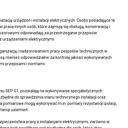
tacją urządzeń i instalacji elektrycznych. Osoby posiadające te
ć pracę innych osób, które zajmują się obsługą, konserwacją i
 dozorowymi odpowiadają za przestrzeganie przepisów
z urządzeniami elektrycznymi.
organizacją i nadzorowaniem pracy zespołów technicznych w
 są również odpowiedzialne za kontrolę jakości wykonywanych
ymi przepisami i normami.
iu SEP G1, pozwalają na wykonywanie specjalistycznych
ezbędne do sprawdzenia stanu technicznego instalacji oraz
a pomiarowe mogą wykonywać m.in. pomiary rezystancji izolacji,
ancji uziemień.
pieczeństwa pracy z instalacjami elektrycznymi, zarówno w
danie tych kwalifikacji jest niezbędne dla osób, które chcą