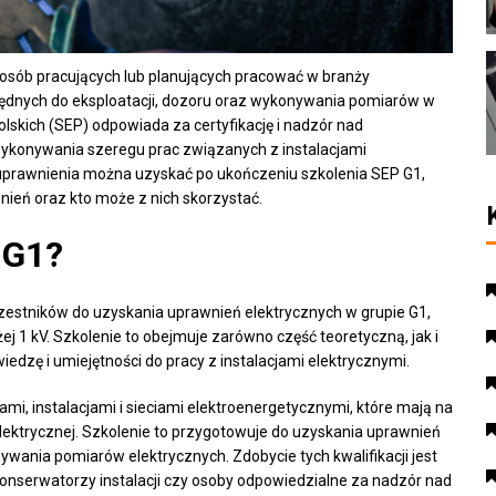
 osób pracujących lub planujących pracować w branży
będnych do eksploatacji, dozoru oraz wykonywania pomiarów w
lskich (SEP) odpowiada za certyfikację i nadzór nad
ykonywania szeregu prac związanych z instalacjami
e uprawnienia można uzyskać po ukończeniu szkolenia SEP G1,
nień oraz kto może z nich skorzystać.
 G1?
czestników do uzyskania uprawnień elektrycznych w grupie G1,
żej 1 kV. Szkolenie to obejmuje zarówno część teoretyczną, jak i
dzę i umiejętności do pracy z instalacjami elektrycznymi.
i, instalacjami i sieciami elektroenergetycznymi, które mają na
elektrycznej. Szkolenie to przygotowuje do uzyskania uprawnień
onywania pomiarów elektrycznych. Zdobycie tych kwalifikacji jest
 konserwatorzy instalacji czy osoby odpowiedzialne za nadzór nad