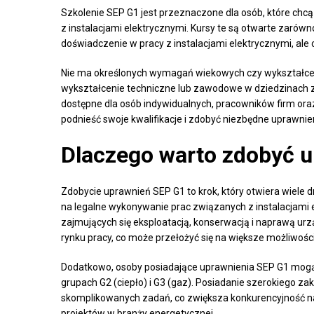
Szkolenie SEP G1 jest przeznaczone dla osób, które chc
z instalacjami elektrycznymi. Kursy te są otwarte zarówno
doświadczenie w pracy z instalacjami elektrycznymi, ale 
Nie ma określonych wymagań wiekowych czy wykształceni
wykształcenie techniczne lub zawodowe w dziedzinach zwi
dostępne dla osób indywidualnych, pracowników firm or
podnieść swoje kwalifikacje i zdobyć niezbędne uprawnie
Dlaczego warto zdobyć 
Zdobycie uprawnień SEP G1 to krok, który otwiera wiele dr
na legalne wykonywanie prac związanych z instalacjami
zajmujących się eksploatacją, konserwacją i naprawą urz
rynku pracy, co może przełożyć się na większe możliwośc
Dodatkowo, osoby posiadające uprawnienia SEP G1 mogą 
grupach G2 (ciepło) i G3 (gaz). Posiadanie szerokiego 
skomplikowanych zadań, co zwiększa konkurencyjność na
projektów w branży energetycznej.