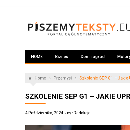
Skip
to
content
PiszemyTeksty.pl
Portal ogólnotematyczny
HOME
Biznes
Dom i ogród
Motor
Home
Przemysł
Szkolenie SEP G1 – Jakie
SZKOLENIE SEP G1 – JAKIE U
4 Października, 2024
Redakcja
By :