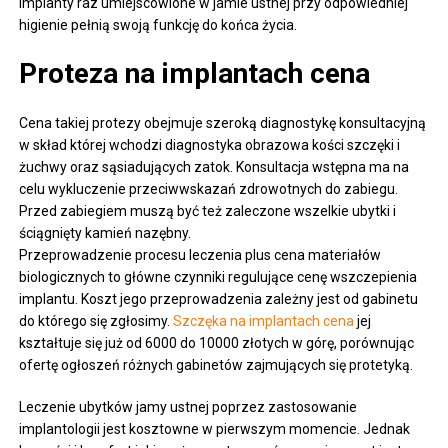
Implanty raz umiejscowione w jamie ustnej przy odpowiedniej
higienie pełnią swoją funkcję do końca życia.
Proteza na implantach cena
Cena takiej protezy obejmuje szeroką diagnostykę konsultacyjną
w skład której wchodzi diagnostyka obrazowa kości szczęki i
żuchwy oraz sąsiadujących zatok. Konsultacja wstępna ma na
celu wykluczenie przeciwwskazań zdrowotnych do zabiegu.
Przed zabiegiem muszą być też zaleczone wszelkie ubytki i
ściągnięty kamień nazębny.
Przeprowadzenie procesu leczenia plus cena materiałów
biologicznych to główne czynniki regulujące cenę wszczepienia
implantu. Koszt jego przeprowadzenia zależny jest od gabinetu
do którego się zgłosimy.
Szczęka na implantach cena
jej
kształtuje się już od 6000 do 10000 złotych w górę, porównując
ofertę ogłoszeń różnych gabinetów zajmujących się protetyką.
Leczenie ubytków jamy ustnej poprzez zastosowanie
implantologii jest kosztowne w pierwszym momencie. Jednak