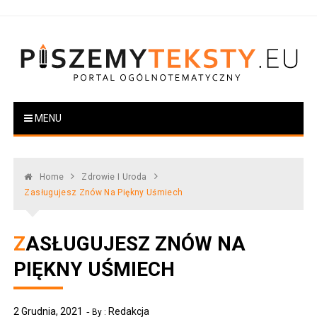
Skip
to
content
PiszemyTeksty.pl
Portal ogólnotematyczny
MENU
Home
Zdrowie I Uroda
Zasługujesz Znów Na Piękny Uśmiech
ZASŁUGUJESZ ZNÓW NA
PIĘKNY UŚMIECH
2 Grudnia, 2021
Redakcja
By :