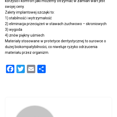
korzyści i komfort jaki możemy otrzymać w zamian wart jest
swojej ceny.
Zalety implantowej szczęki to:
1) stabilność i wytrzymałość
2) eliminacja przeciążeń w stawach żuchwowo – skroniowych
3) wygoda
4) znów piękny uśmiech
Materiały stosowane w protetyce dentystycznej to surowce o
dużej biokompatybilności, co niweluje ryzyko odrzucenia
materiału przez organizm.
Facebook
Twitter
Email
Share