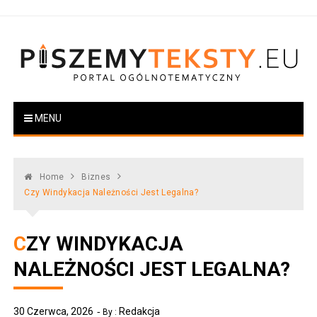
Skip
to
content
PiszemyTeksty.pl
Portal ogólnotematyczny
MENU
Home
Biznes
Czy Windykacja Należności Jest Legalna?
CZY WINDYKACJA
NALEŻNOŚCI JEST LEGALNA?
30 Czerwca, 2026
Redakcja
By :