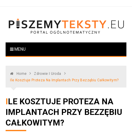
Skip
to
content
PiszemyTeksty.pl
Portal ogólnotematyczny
MENU
Home
Zdrowie I Uroda
Ile Kosztuje Proteza Na Implantach Przy Bezzębiu Całkowitym?
ILE KOSZTUJE PROTEZA NA
IMPLANTACH PRZY BEZZĘBIU
CAŁKOWITYM?