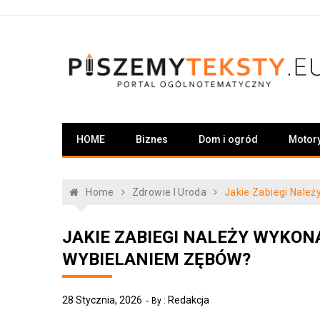
Skip
to
content
PiszemyTeksty.pl
Portal ogólnotematyczny
HOME
Biznes
Dom i ogród
Motor
Home
Zdrowie I Uroda
Jakie Zabiegi Nale
JAKIE ZABIEGI NALEŻY WYKO
WYBIELANIEM ZĘBÓW?
28 Stycznia, 2026
Redakcja
By :