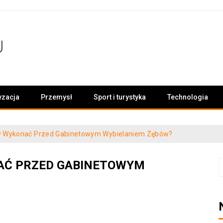
yzacja
Przemysł
Sport i turystyka
Technologia
ży Wykonać Przed Gabinetowym Wybielaniem Zębów?
NAĆ PRZED GABINETOWYM
S