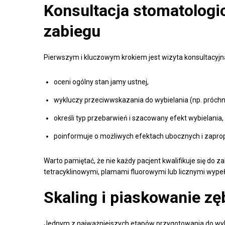
Konsultacja stomatologic
zabiegu
Pierwszym i kluczowym krokiem jest wizyta konsultacyjna
oceni ogólny stan jamy ustnej,
wykluczy przeciwwskazania do wybielania (np. próchni
określi typ przebarwień i szacowany efekt wybielania,
poinformuje o możliwych efektach ubocznych i zapro
Warto pamiętać, że nie każdy pacjent kwalifikuje się do 
tetracyklinowymi, plamami fluorowymi lub licznymi wype
Skaling i piaskowanie z
Jednym z najważniejszych etapów przygotowania do wybi