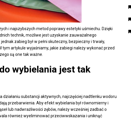
zych i najszybszych metod poprawy estetyki uśmiechu. Dzięki
nich technik, możliwe jest uzyskanie zauważalnego
 jednak zabieg był w pełni skuteczny, bezpieczny i trwały,
 tym artykule wyjaśniamy, jakie zabiegi należy wykonać przed
zego są one tak ważne.
o wybielania jest tak
na działaniu substancji aktywnych, najczęściej nadtlenku wodoru
adają przebarwienia. Aby efekt wybielania był równomierny i
iąseł lub nadwrażliwości zębów, należy wcześniej zadbać o
wala również wyeliminować przeciwwskazania i uniknąć