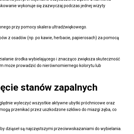
skowanie wykonuje się zazwyczaj podczas jednej wizyty
nego przy pomocy skalera ultradźwiękowego.
bów z osadów (np. po kawie, herbacie, papierosach) za pomocą
iałanie środka wybielającego i znacząco zwiększa skuteczność
iem może prowadzić do nierównomiernego kolorytu lub
ięcie stanów zapalnych
zględnie wyleczyć wszystkie aktywne ubytki próchnicowe oraz
e mogą przenikać przez uszkodzone szkliwo do miazgi zęba, co
oby dziąseł są najczęstszymi przeciwwskazaniami do wybielania.