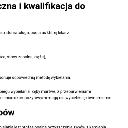
zna i kwalifikacja do
 u stomatologa, podczas której lekarz:
ca, stany zapalne, ciąża),
ponuje odpowiednią metodę wybielania.
zabiegu wybielania. Zęby martwe, z przebarwieniami
łnieniami kompozytowymi mogą nie wybielić się równomiernie.
ębów
elania jest profesjonalne oczyszczenie zębów z kamienia