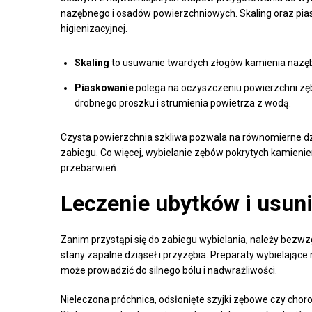
nazębnego i osadów powierzchniowych. Skaling oraz pia
higienizacyjnej.
Skaling
to usuwanie twardych złogów kamienia nazęb
Piaskowanie
polega na oczyszczeniu powierzchni zę
drobnego proszku i strumienia powietrza z wodą.
Czysta powierzchnia szkliwa pozwala na równomierne dz
zabiegu. Co więcej, wybielanie zębów pokrytych kamien
przebarwień.
Leczenie ubytków i usun
Zanim przystąpi się do zabiegu wybielania, należy bezw
stany zapalne dziąseł i przyzębia. Preparaty wybielając
może prowadzić do silnego bólu i nadwrażliwości.
Nieleczona próchnica, odsłonięte szyjki zębowe czy chor