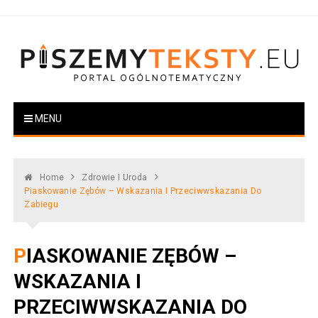
Skip
to
content
PiszemyTeksty.pl
Portal ogólnotematyczny
MENU
Home
Zdrowie I Uroda
Piaskowanie Zębów – Wskazania I Przeciwwskazania Do
Zabiegu
PIASKOWANIE ZĘBÓW –
WSKAZANIA I
PRZECIWWSKAZANIA DO