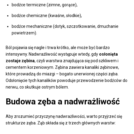
bodźce termiczne (zimne, gorące),
bodźce chemiczne (kwaśne, słodkie),
bodźce mechaniczne (dotyk, szczotkowanie, dmuchanie
powietrzem).
Ból pojawia się nagle i trwa krótko, ale może być bardzo
intensywny. Nadwrażliwość występuje wtedy, gdy
osłonięta
zostaje zębina
, czyli warstwa znajdująca się pod szkliwem i
cementem korzeniowym. Zębina zawiera kanaliki zębinowe,
które prowadzą do miazgi – bogato unerwionej części zęba.
Odsłonięcie tych kanalików powoduje przewodzenie bodźców do
nerwu, co skutkuje ostrym bólem.
Budowa zęba a nadwrażliwość
Aby zrozumieć przyczynę nadwrażliwości, warto przyjrzeć się
strukturze zęba. Ząb składa się z trzech głównych warstw: