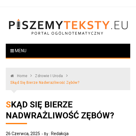
Skip
to
content
PiszemyTeksty.pl
Portal ogólnotematyczny
MENU
Home
Zdrowie I Uroda
Skąd Się Bierze Nadwrażliwość Zębów?
SKĄD SIĘ BIERZE
NADWRAŻLIWOŚĆ ZĘBÓW?
26 Czerwca, 2025
Redakcja
By :