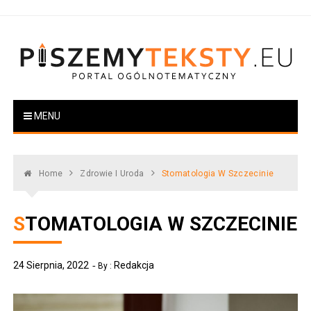
Skip
to
content
PiszemyTeksty.pl
Portal ogólnotematyczny
MENU
Home
Zdrowie I Uroda
Stomatologia W Szczecinie
STOMATOLOGIA W SZCZECINIE
24 Sierpnia, 2022
Redakcja
By :