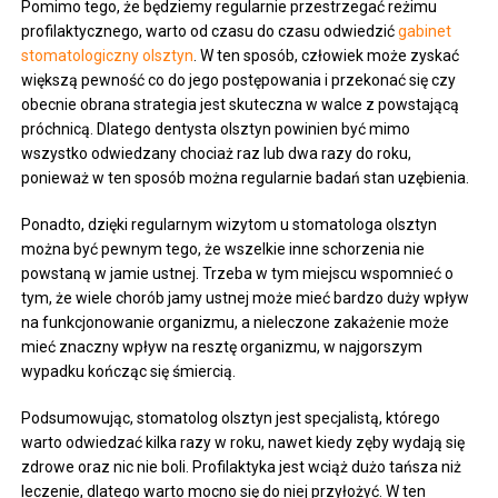
Pomimo tego, że będziemy regularnie przestrzegać reżimu
profilaktycznego, warto od czasu do czasu odwiedzić
gabinet
stomatologiczny olsztyn
. W ten sposób, człowiek może zyskać
większą pewność co do jego postępowania i przekonać się czy
obecnie obrana strategia jest skuteczna w walce z powstającą
próchnicą. Dlatego dentysta olsztyn powinien być mimo
wszystko odwiedzany chociaż raz lub dwa razy do roku,
ponieważ w ten sposób można regularnie badań stan uzębienia.
Ponadto, dzięki regularnym wizytom u stomatologa olsztyn
można być pewnym tego, że wszelkie inne schorzenia nie
powstaną w jamie ustnej. Trzeba w tym miejscu wspomnieć o
tym, że wiele chorób jamy ustnej może mieć bardzo duży wpływ
na funkcjonowanie organizmu, a nieleczone zakażenie może
mieć znaczny wpływ na resztę organizmu, w najgorszym
wypadku kończąc się śmiercią.
Podsumowując, stomatolog olsztyn jest specjalistą, którego
warto odwiedzać kilka razy w roku, nawet kiedy zęby wydają się
zdrowe oraz nic nie boli. Profilaktyka jest wciąż dużo tańsza niż
leczenie, dlatego warto mocno się do niej przyłożyć. W ten