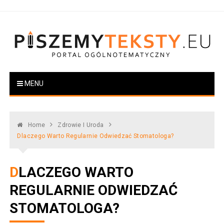
Skip
to
content
PiszemyTeksty.pl
Portal ogólnotematyczny
MENU
Home
Zdrowie I Uroda
Dlaczego Warto Regularnie Odwiedzać Stomatologa?
DLACZEGO WARTO
REGULARNIE ODWIEDZAĆ
STOMATOLOGA?