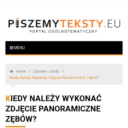
Skip
to
content
PiszemyTeksty.pl
Portal ogólnotematyczny
MENU
Home
Zdrowie I Uroda
Kiedy Należy Wykonać Zdjęcie Panoramiczne Zębów?
KIEDY NALEŻY WYKONAĆ
ZDJĘCIE PANORAMICZNE
ZĘBÓW?